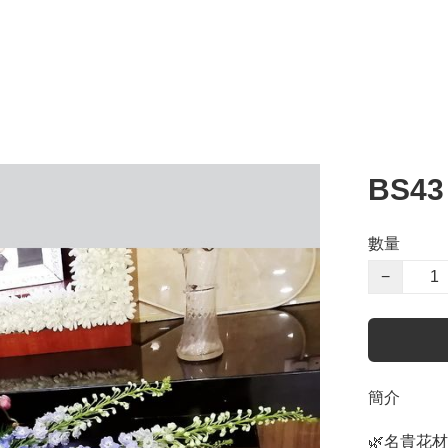
BS43
數量
−
簡介
🌿名貴花材