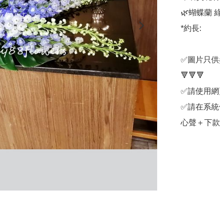
🌿蝴蝶蘭 
*約長: 

✅圖片只供
🔻🔻🔻

✅請使用網
✅請在系統
心聲＋下款 