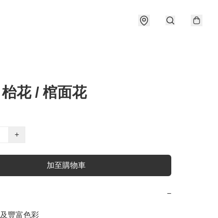
 枱花 / 棺面花
+
加至購物車
−
及豐富色彩
