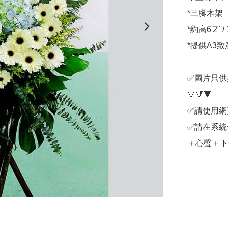
*三腳木架

*約高6'2" / 
*提供A3致
✅圖片只供
🔻🔻🔻

✅請使用網
✅請在系統
＋心聲＋下