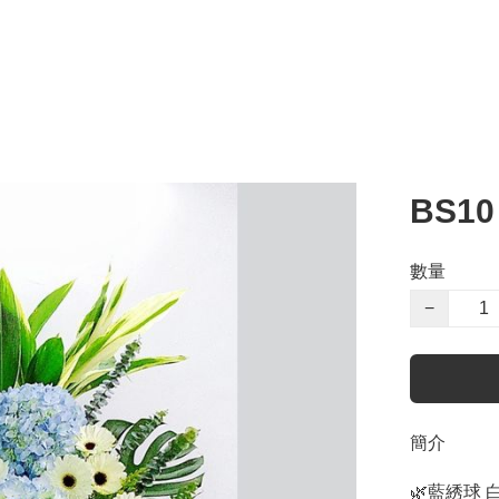
BS1
數量
−
簡介
🌿藍綉球 