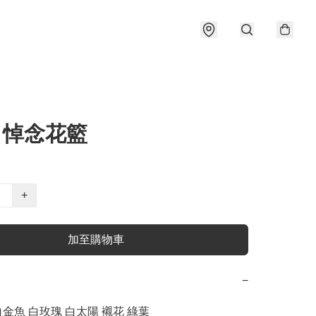
0 悼念花籃
+
加至購物車
−
白金魚 白玫瑰 白太陽 襯花 綠葉
