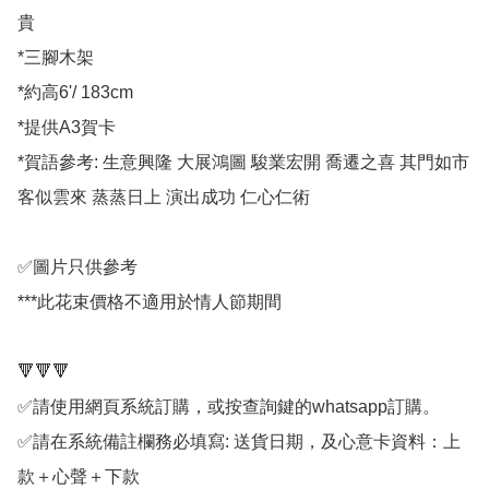
貴

*三腳木架

*約高6'/ 183cm

*提供A3賀卡

*賀語參考: 生意興隆 大展鴻圖 駿業宏開 喬遷之喜 其門如市 
客似雲來 蒸蒸日上 演出成功 仁心仁術

✅圖片只供參考

***此花束價格不適用於情人節期間

🔻🔻🔻

✅請使用網頁系統訂購，或按查詢鍵的whatsapp訂購。

✅請在系統備註欄務必填寫: 送貨日期，及心意卡資料：上
款＋心聲＋下款
