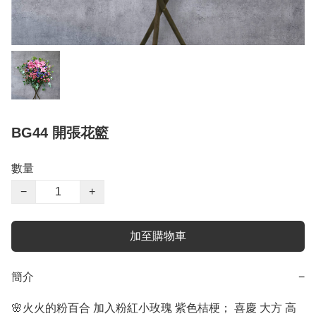
BG44 開張花籃
數量
−
+
加至購物車
簡介
−
🌸火火的粉百合 加入粉紅小玫瑰 紫色桔梗； 喜慶 大方 高