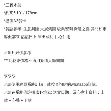
*三腳木架

*約高5'10" / 178cm

*提供A3賀卡

*賀語參考: 生意興隆 大展鴻圖 駿業宏開 喬遷之喜 其門如市 
客似雲來 蒸蒸日上 演出成功 仁心仁術

✅圖片只供參考

***此花束價格不適用於情人節期間

🔻🔻🔻

✅請使用網頁系統訂購，或按查詢鍵的whatsapp訂購。

✅請在系統備註欄務必填寫: 送貨日期，及心意卡資料：上
款＋心聲＋下款
