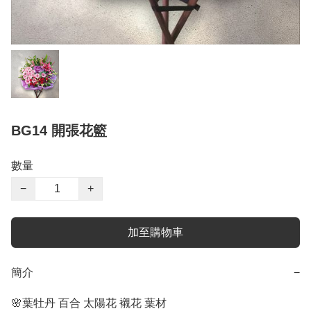
BG14 開張花籃
數量
−
+
加至購物車
簡介
−
🌸葉牡丹 百合 太陽花 襯花 葉材
