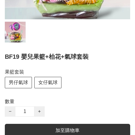
BF19 嬰兒果籃+枱花+氣球套裝
果籃套裝
男仔氣球
女仔氣球
數量
−
+
加至購物車