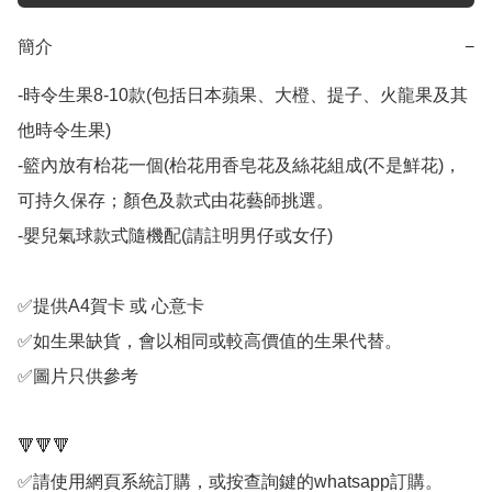
簡介
−
-時令生果8-10款(包括日本蘋果、大橙、提子、火龍果及其
他時令生果) 

-籃內放有枱花一個(枱花用香皂花及絲花組成(不是鮮花)，
可持久保存；顏色及款式由花藝師挑選。

-嬰兒氣球款式隨機配(請註明男仔或女仔)

✅提供A4賀卡 或 心意卡

✅如生果缺貨，會以相同或較高價值的生果代替。

✅圖片只供參考

🔻🔻🔻

✅請使用網頁系統訂購，或按查詢鍵的whatsapp訂購。
