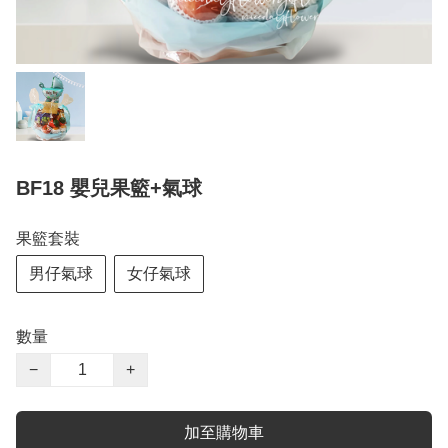
BF18 嬰兒果籃+氣球
果籃套裝
男仔氣球
女仔氣球
數量
−
+
加至購物車