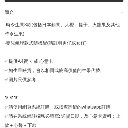
簡介
−
-時令生果8款(包括日本蘋果、大橙、提子、火龍果及其他
時令生果) 

-嬰兒氣球款式隨機配(請註明男仔或女仔)

✅提供A4賀卡 或 心意卡

✅如生果缺貨，會以相同或較高價值的生果代替。

✅圖片只供參考

🔻🔻🔻

✅請使用網頁系統訂購，或按查詢鍵的whatsapp訂購。

✅請在系統備註欄務必填寫: 送貨日期，及心意卡資料：上
款＋心聲＋下款
