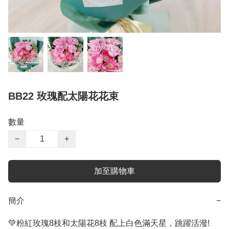
BB22 玫瑰配太陽花花束
數量
−
+
加至購物車
簡介
−
💚粉紅玫瑰8枝和太陽花8枝 配上白色滿天星，跳躍活潑!
