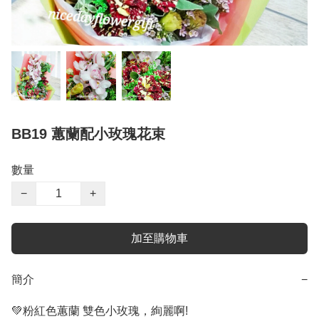
BB19 蕙蘭配小玫瑰花束
數量
−
+
加至購物車
簡介
−
💚粉紅色蕙蘭 雙色小玫瑰，絢麗啊!
