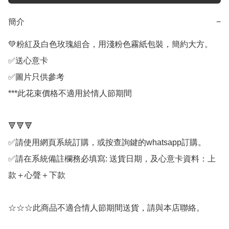
簡介
−
💚粉紅及白色玫瑰組合，用淺粉色霧紙包裝，簡約大方。

✅送心意卡

✅圖片只供參考

***此花束價格不適用於情人節期間

🔻🔻🔻

✅請使用網頁系統訂購，或按查詢鍵的whatsapp訂購。

✅請在系統備註欄務必填寫: 送貨日期，及心意卡資料：上
款＋心聲＋下款

☆☆☆此商品不適合情人節期間送貨，請與本店聯絡。
