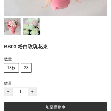
BB03 粉白玫瑰花束
數量
18枝
28
數量
−
+
加至購物車