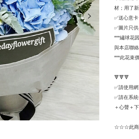
材；用了新
✅送心意卡

✅圖片只供
***繡球
與本店聯絡
***此花
🔻🔻🔻

✅請使用網
✅請在系統
＋心聲＋下
☆☆☆此商