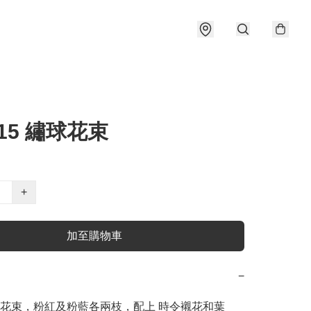
B15 繡球花束
+
加至購物車
−
花束，粉紅及粉藍各兩枝，配上 時令襯花和葉