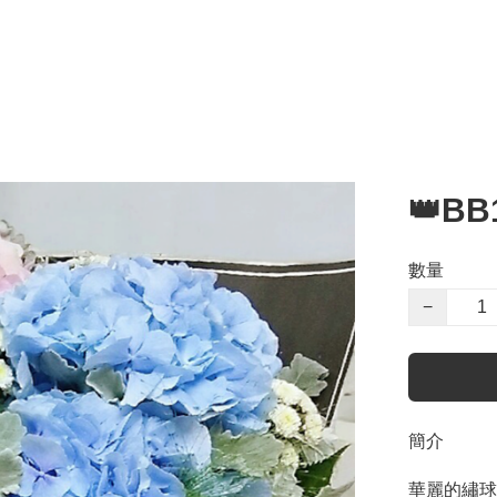
👑B
數量
−
簡介
華麗的繡球